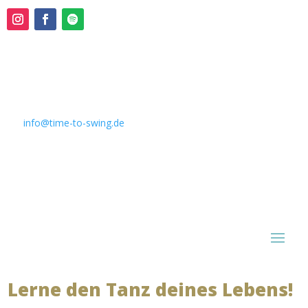
Kontakt:
📞 0162 351 9046
✉️
info@time-to-swing.de
📍Neunlindenstraße 30A
79106, Freiburg im Breisgau
Schnellzugriffe
:
Lerne den Tanz deines Lebens!