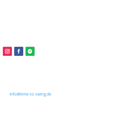
Folge uns !
Kontakt:
📞 0162 351 9046
✉️
info@time-to-swing.de
📍Neunlindenstraße 30A
79106, Freiburg im Breisgau
Schnellzugriffe
: