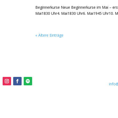
Beginnerkurse Neue Beginnerkurse im Mai – erst
Mai1830 Uhr4. Mai1830 Uhr6. Mai1945 Uhr10. M
« Ältere Einträge
Kont
Folge uns !
📞 0162 
✉️
info
📍Neunli
79106, F