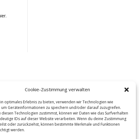
ier.
riffe
:
tion
Kurse
Events
Cookie-Zustimmung verwalten
unden
Kontakt
AGB
in optimales Erlebnis zu bieten, verwenden wir Technologien wie
 um Geräteinformationen zu speichern und/oder darauf zuzugreifen.
diesen Technologien zustimmst, können wir Daten wie das Surfverhalten
n Tanz deines
deutige IDs auf dieser Website verarbeiten. Wenn du deine Zustimmung
teilst oder zurückziehst, können bestimmte Merkmale und Funktionen
ebens!
chtigt werden.