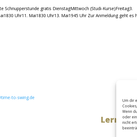
e Schnupperstunde gratis DienstagMittwoch (Studi-Kurse)Freitag3.
ai1830 Uhr11. Mai1830 Uhr13. Mai1945 Uhr Zur Anmeldung geht es h
akt:
Schnellzug
351 9046
Venue & Accomoda
Parties
Privatst
@time-to-swing.de
Um dir e
Cookies,
ndenstraße 30A
Wenn du 
reiburg im Breisgau
Lerne de
oder ein
nicht er
L
beeinträ