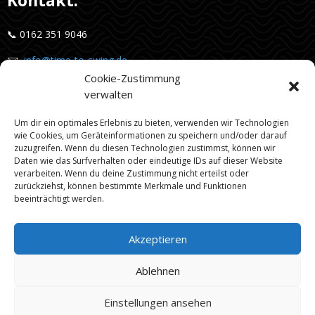
📞 0162 351 9046
✉️
info@time-to-swing.de
Cookie-Zustimmung
📍Neunlindenstraße 30A
verwalten
79106, Freiburg im Breisgau
Um dir ein optimales Erlebnis zu bieten, verwenden wir Technologien
Schnellzugriffe
:
wie Cookies, um Geräteinformationen zu speichern und/oder darauf
zuzugreifen. Wenn du diesen Technologien zustimmst, können wir
Daten wie das Surfverhalten oder eindeutige IDs auf dieser Website
verarbeiten. Wenn du deine Zustimmung nicht erteilst oder
zurückziehst, können bestimmte Merkmale und Funktionen
beeinträchtigt werden.
Lerne den Tanz deines Lebens!
Akzeptieren
© Copyright 2023 - 2026
Ablehnen
Einstellungen ansehen